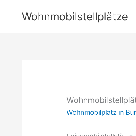
Zum
Wohnmobilstellplätze
Inhalt
springen
Wohnmobilstellpl
Wohnmobilplatz in B