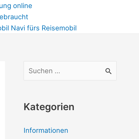
ung online
ebraucht
il Navi fürs Reisemobil
S
u
c
Kategorien
h
e
Informationen
n