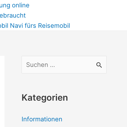
ung online
ebraucht
il Navi fürs Reisemobil
S
u
c
Kategorien
h
e
Informationen
n