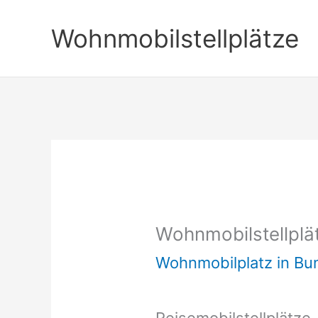
Zum
Wohnmobilstellplätze
Inhalt
springen
Wohnmobilstellplä
Wohnmobilplatz in B