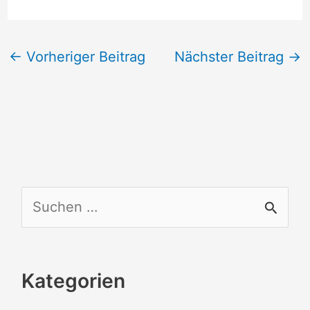
←
Vorheriger Beitrag
Nächster Beitrag
→
S
u
c
Kategorien
h