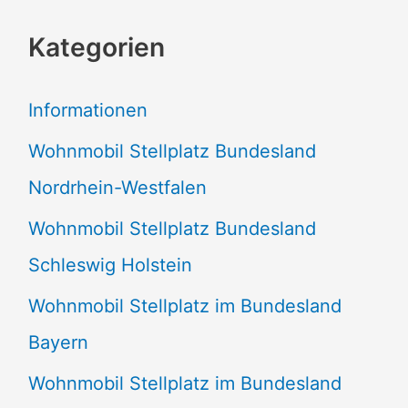
c
Kategorien
h
e
Informationen
n
Wohnmobil Stellplatz Bundesland
n
Nordrhein-Westfalen
a
Wohnmobil Stellplatz Bundesland
c
Schleswig Holstein
h
:
Wohnmobil Stellplatz im Bundesland
Bayern
Wohnmobil Stellplatz im Bundesland