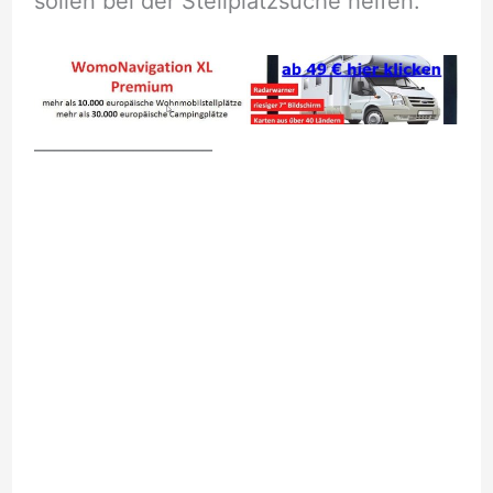
sollen bei der Stellplatzsuche helfen.
__________________