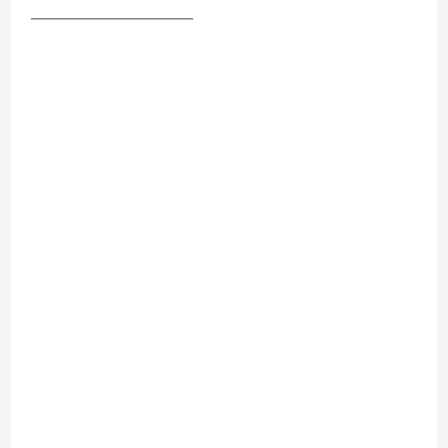
__________________