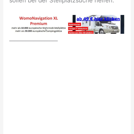
sollen bei der Stellplatzsuche helfen.
__________________