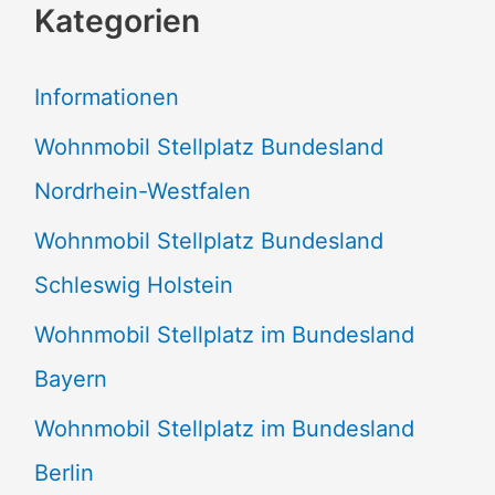
Kategorien
h
e
Informationen
n
Wohnmobil Stellplatz Bundesland
n
Nordrhein-Westfalen
a
Wohnmobil Stellplatz Bundesland
c
Schleswig Holstein
h
:
Wohnmobil Stellplatz im Bundesland
Bayern
Wohnmobil Stellplatz im Bundesland
Berlin