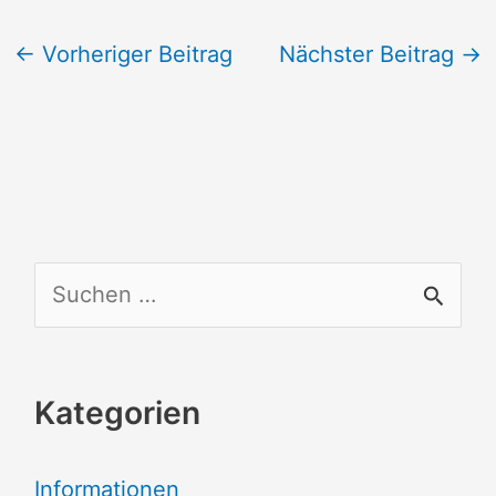
←
Vorheriger Beitrag
Nächster Beitrag
→
S
u
c
Kategorien
h
e
Informationen