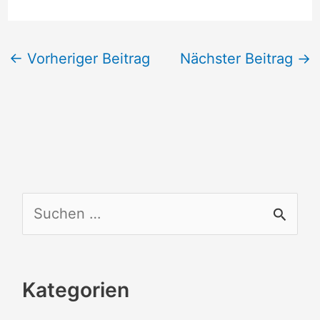
←
Vorheriger Beitrag
Nächster Beitrag
→
S
u
c
Kategorien
h