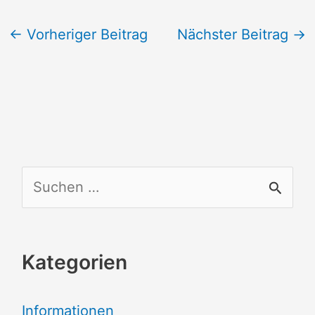
←
Vorheriger Beitrag
Nächster Beitrag
→
S
u
c
Kategorien
h
e
Informationen