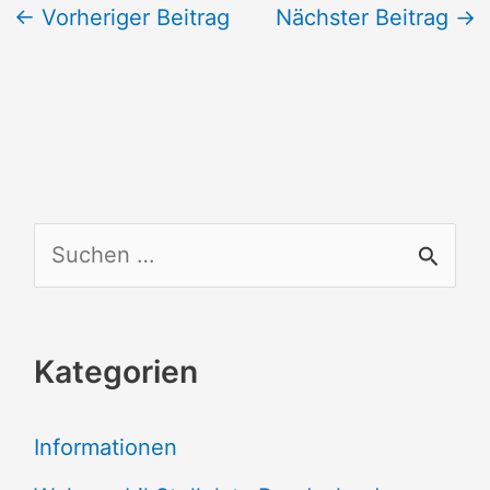
←
Vorheriger Beitrag
Nächster Beitrag
→
S
u
c
Kategorien
h
e
Informationen
n