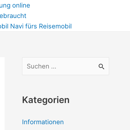
ung online
ebraucht
il Navi fürs Reisemobil
S
u
c
Kategorien
h
e
Informationen
n