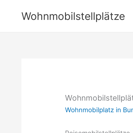
Zum
Wohnmobilstellplätze
Inhalt
springen
Wohnmobilstellplä
Wohnmobilplatz in B