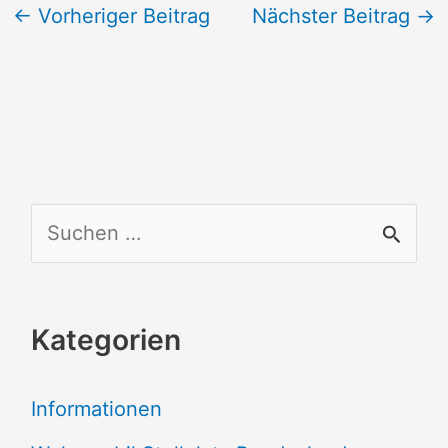
←
Vorheriger Beitrag
Nächster Beitrag
→
S
u
c
Kategorien
h
e
Informationen
n