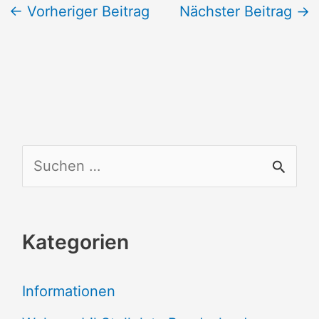
←
Vorheriger Beitrag
Nächster Beitrag
→
S
u
c
Kategorien
h
e
Informationen
n