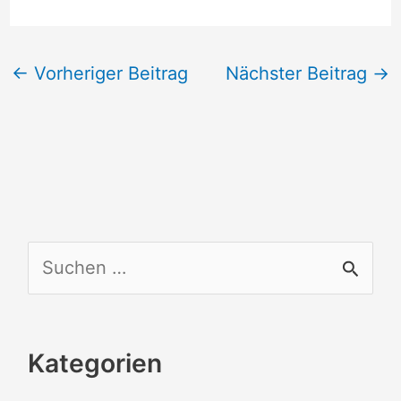
←
Vorheriger Beitrag
Nächster Beitrag
→
S
u
c
Kategorien
h