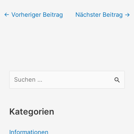
←
Vorheriger Beitrag
Nächster Beitrag
→
S
u
c
Kategorien
h
e
Informationen