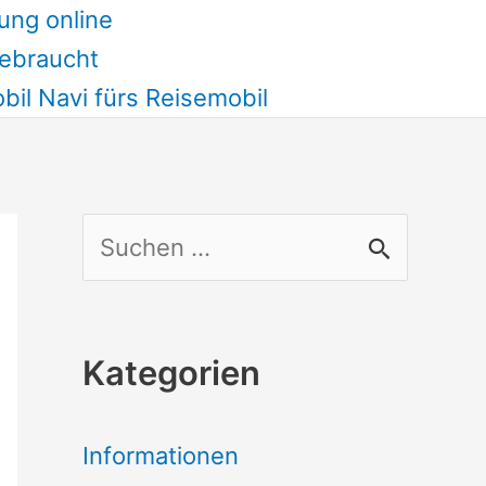
ung online
ebraucht
il Navi fürs Reisemobil
S
u
c
Kategorien
h
e
Informationen
n