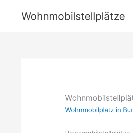
Zum
Wohnmobilstellplätze
Inhalt
springen
Wohnmobilstellplät
Wohnmobilplatz in B