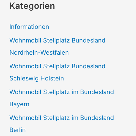
Kategorien
h
e
Informationen
n
Wohnmobil Stellplatz Bundesland
n
Nordrhein-Westfalen
a
Wohnmobil Stellplatz Bundesland
c
Schleswig Holstein
h
:
Wohnmobil Stellplatz im Bundesland
Bayern
Wohnmobil Stellplatz im Bundesland
Berlin