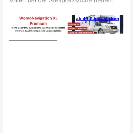
sollen bei der Stellplatzsuche helfen.
__________________