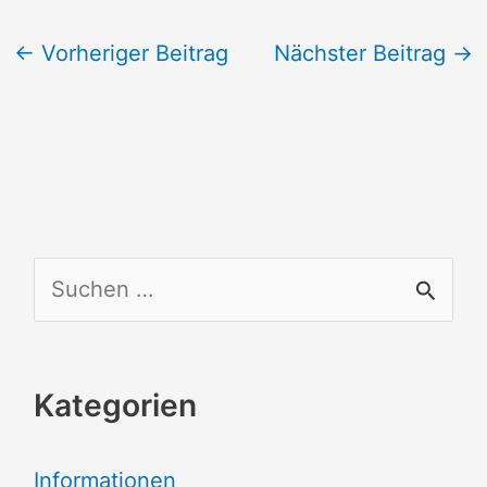
←
Vorheriger Beitrag
Nächster Beitrag
→
S
u
c
Kategorien
h
e
Informationen