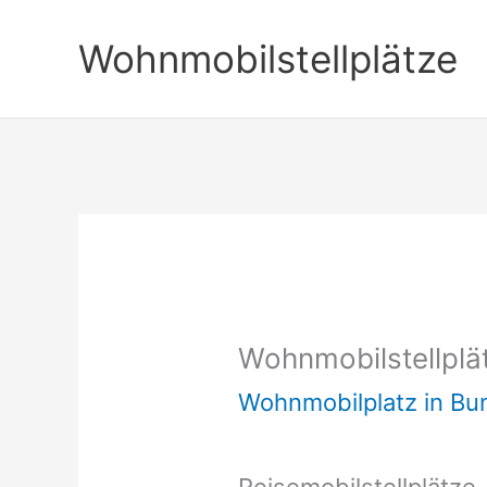
Zum
Wohnmobilstellplätze
Inhalt
springen
Wohnmobilstellplä
Wohnmobilplatz in B