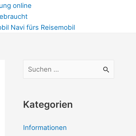
ung online
ebraucht
il Navi fürs Reisemobil
S
u
c
Kategorien
h
e
Informationen
n