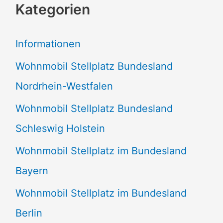
Kategorien
h
e
Informationen
n
Wohnmobil Stellplatz Bundesland
n
Nordrhein-Westfalen
a
Wohnmobil Stellplatz Bundesland
c
Schleswig Holstein
h
:
Wohnmobil Stellplatz im Bundesland
Bayern
Wohnmobil Stellplatz im Bundesland
Berlin