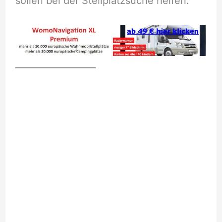
sollen bei der Stellplatzsuche helfen.
__________________