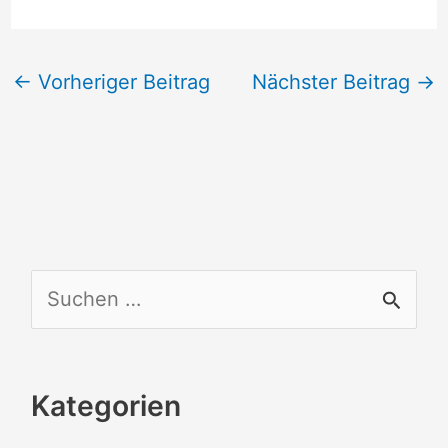
←
Vorheriger Beitrag
Nächster Beitrag
→
S
u
c
Kategorien
h