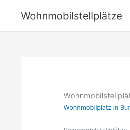
Zum
Wohnmobilstellplätze
Inhalt
springen
Wohnmobilstellplä
Wohnmobilplatz in B