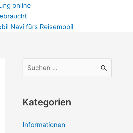
ung online
ebraucht
il Navi fürs Reisemobil
S
u
c
Kategorien
h
e
Informationen
n