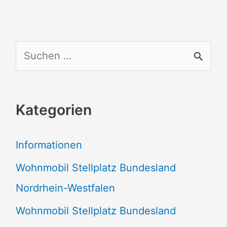
S
u
c
Kategorien
h
e
Informationen
n
Wohnmobil Stellplatz Bundesland
n
Nordrhein-Westfalen
a
Wohnmobil Stellplatz Bundesland
c