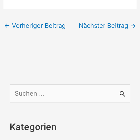
←
Vorheriger Beitrag
Nächster Beitrag
→
S
u
c
Kategorien
h