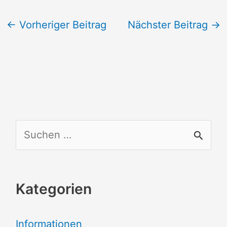
←
Vorheriger Beitrag
Nächster Beitrag
→
S
u
c
Kategorien
h
e
Informationen