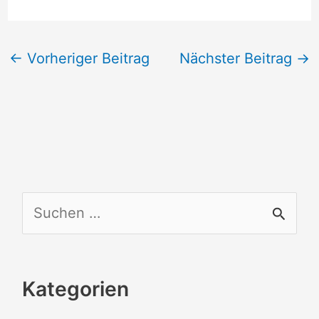
←
Vorheriger Beitrag
Nächster Beitrag
→
S
u
c
Kategorien
h