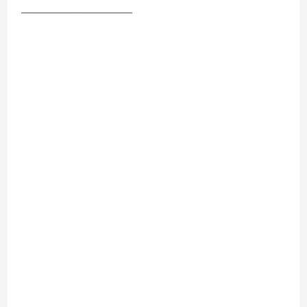
__________________