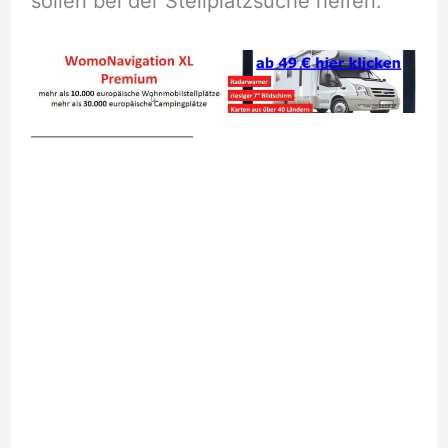
sollen bei der Stellplatzsuche helfen.
__________________