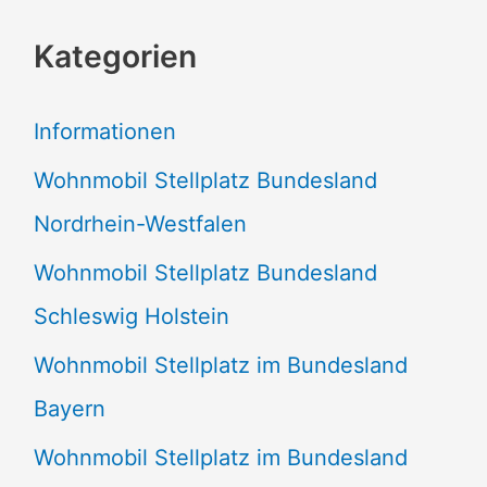
c
Kategorien
h
e
Informationen
n
Wohnmobil Stellplatz Bundesland
n
Nordrhein-Westfalen
a
Wohnmobil Stellplatz Bundesland
c
Schleswig Holstein
h
:
Wohnmobil Stellplatz im Bundesland
Bayern
Wohnmobil Stellplatz im Bundesland