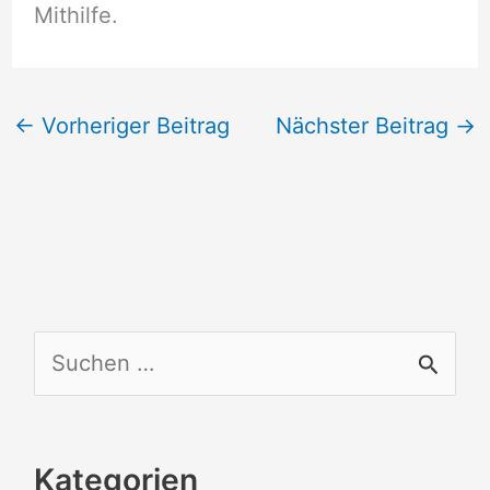
Mithilfe.
←
Vorheriger Beitrag
Nächster Beitrag
→
S
u
c
Kategorien
h