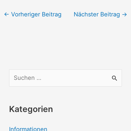
←
Vorheriger Beitrag
Nächster Beitrag
→
S
u
c
Kategorien
h
e
Informationen