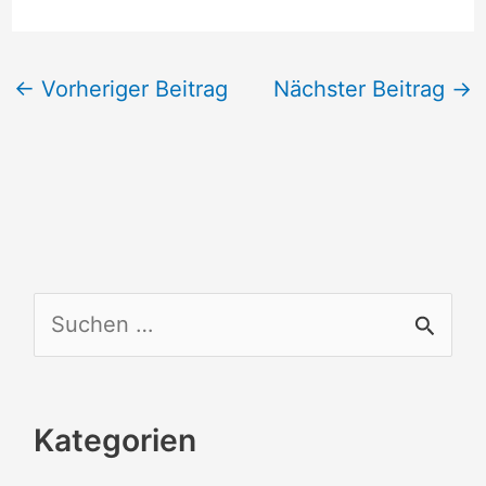
←
Vorheriger Beitrag
Nächster Beitrag
→
S
u
c
Kategorien
h