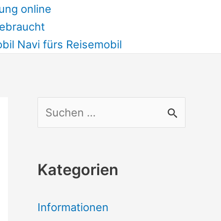
ung online
ebraucht
il Navi fürs Reisemobil
S
u
c
Kategorien
h
e
Informationen
n