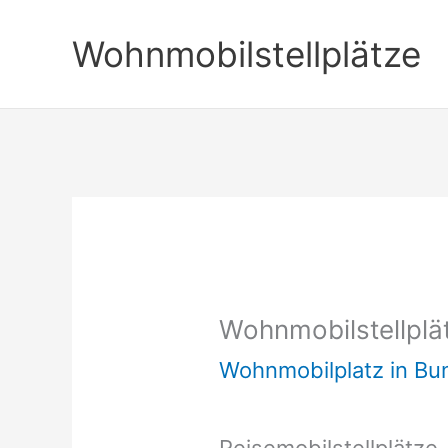
Zum
Wohnmobilstellplätze
Inhalt
springen
Wohnmobilstellplä
Wohnmobilplatz in B