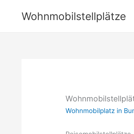
Zum
Wohnmobilstellplätze
Inhalt
springen
Wohnmobilstellplä
Wohnmobilplatz in B