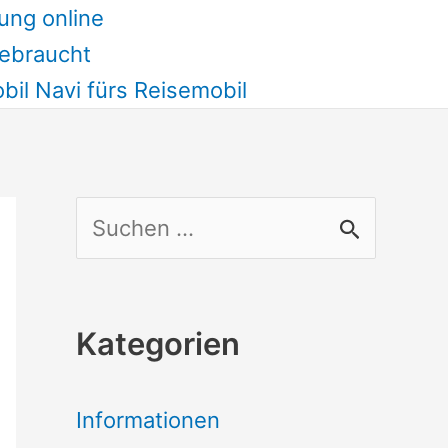
ung online
ebraucht
il Navi fürs Reisemobil
S
u
c
Kategorien
h
e
Informationen
n