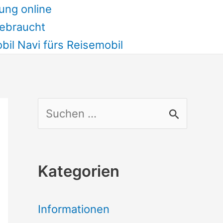
ung online
ebraucht
il Navi fürs Reisemobil
S
u
c
Kategorien
h
e
Informationen
n