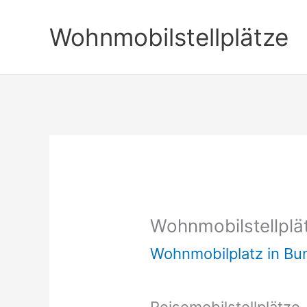
Zum
Wohnmobilstellplätze
Inhalt
springen
Wohnmobilstellplä
Wohnmobilplatz in B