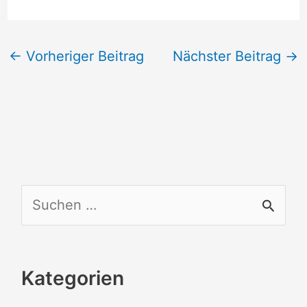
←
Vorheriger Beitrag
Nächster Beitrag
→
S
u
c
Kategorien
h