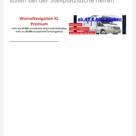
sollen bei der Stellplatzsuche helfen.
__________________