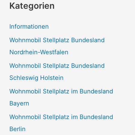
Kategorien
h
e
Informationen
n
Wohnmobil Stellplatz Bundesland
n
Nordrhein-Westfalen
a
Wohnmobil Stellplatz Bundesland
c
Schleswig Holstein
h
:
Wohnmobil Stellplatz im Bundesland
Bayern
Wohnmobil Stellplatz im Bundesland
Berlin