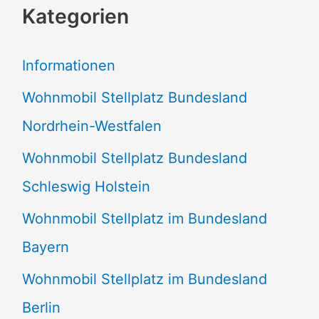
Kategorien
h
e
Informationen
n
Wohnmobil Stellplatz Bundesland
n
Nordrhein-Westfalen
a
Wohnmobil Stellplatz Bundesland
c
Schleswig Holstein
h
:
Wohnmobil Stellplatz im Bundesland
Bayern
Wohnmobil Stellplatz im Bundesland
Berlin