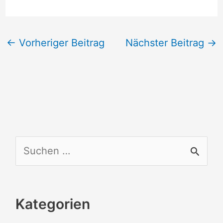
←
Vorheriger Beitrag
Nächster Beitrag
→
S
u
c
Kategorien
h