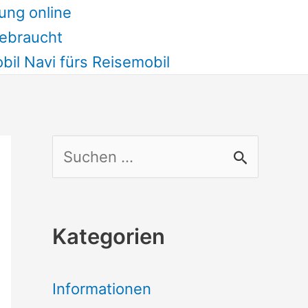
ung online
ebraucht
il Navi fürs Reisemobil
S
u
c
Kategorien
h
e
Informationen
n