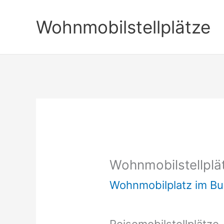
Zum
Wohnmobilstellplätze
Inhalt
springen
Wohnmobilstellplä
Wohnmobilplatz im B