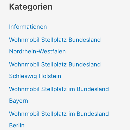
Kategorien
h
e
Informationen
n
Wohnmobil Stellplatz Bundesland
n
Nordrhein-Westfalen
a
Wohnmobil Stellplatz Bundesland
c
Schleswig Holstein
h
:
Wohnmobil Stellplatz im Bundesland
Bayern
Wohnmobil Stellplatz im Bundesland
Berlin