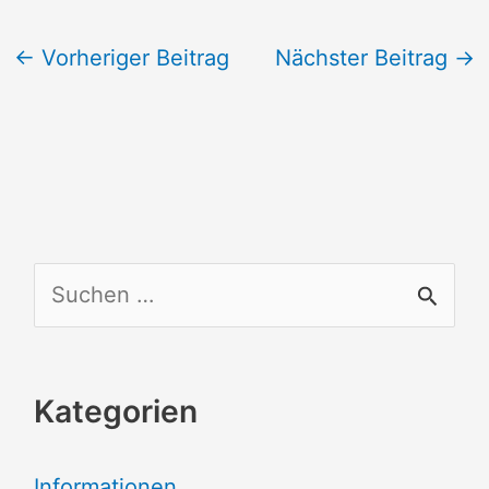
←
Vorheriger Beitrag
Nächster Beitrag
→
S
u
c
Kategorien
h
e
Informationen