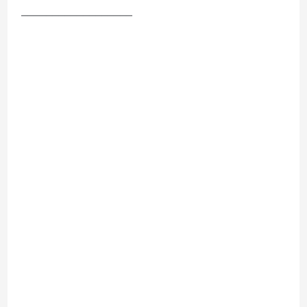
__________________