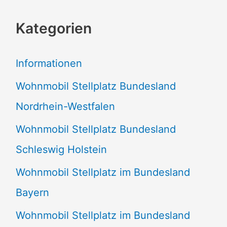
c
Kategorien
h
e
Informationen
n
Wohnmobil Stellplatz Bundesland
n
Nordrhein-Westfalen
a
Wohnmobil Stellplatz Bundesland
c
Schleswig Holstein
h
:
Wohnmobil Stellplatz im Bundesland
Bayern
Wohnmobil Stellplatz im Bundesland