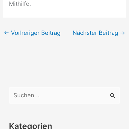
Mithilfe.
←
Vorheriger Beitrag
Nächster Beitrag
→
S
u
c
Kategorien
h