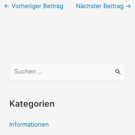
←
Vorheriger Beitrag
Nächster Beitrag
→
S
u
c
Kategorien
h
e
Informationen
n