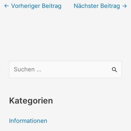
←
Vorheriger Beitrag
Nächster Beitrag
→
S
u
c
Kategorien
h
e
Informationen
n