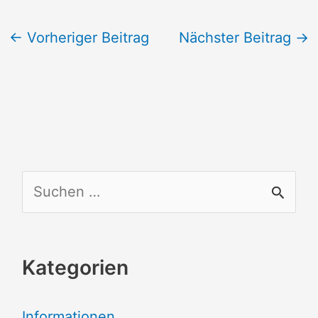
←
Vorheriger Beitrag
Nächster Beitrag
→
S
u
c
Kategorien
h
e
Informationen