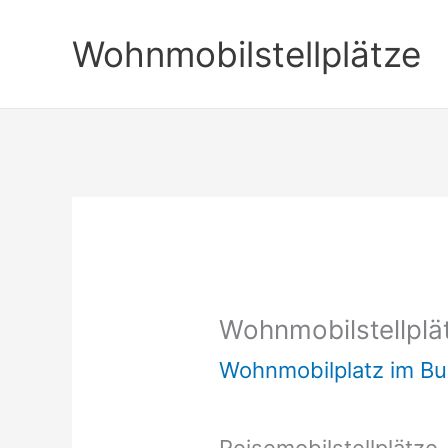
Zum
Wohnmobilstellplätze
Inhalt
springen
Wohnmobilstellplä
Wohnmobilplatz im B