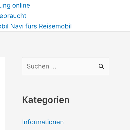
ung online
ebraucht
il Navi fürs Reisemobil
S
u
c
Kategorien
h
e
Informationen
n