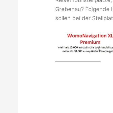
Reisemobilstellplätze,
Grebenau? Folgende H
sollen bei der Stellpl
__________________