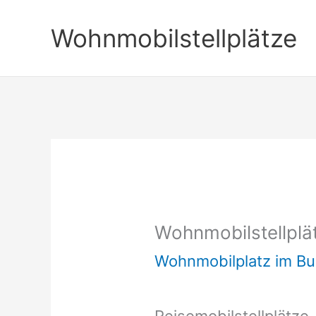
Zum
Wohnmobilstellplätze
Inhalt
springen
Wohnmobilstellplät
Wohnmobilplatz im B