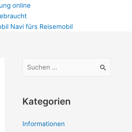
ung online
ebraucht
il Navi fürs Reisemobil
S
u
c
Kategorien
h
e
Informationen
n