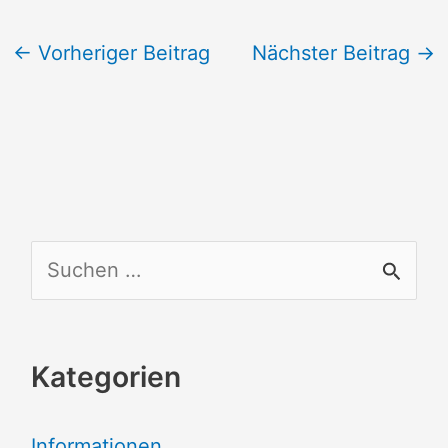
←
Vorheriger Beitrag
Nächster Beitrag
→
S
u
c
Kategorien
h
e
Informationen