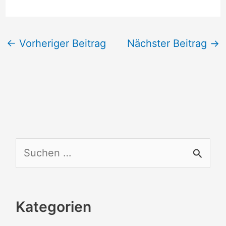
←
Vorheriger Beitrag
Nächster Beitrag
→
S
u
c
Kategorien
h