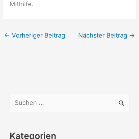
Mithilfe.
←
Vorheriger Beitrag
Nächster Beitrag
→
S
u
c
Kategorien
h