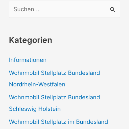
S
u
c
Kategorien
h
e
Informationen
n
Wohnmobil Stellplatz Bundesland
n
Nordrhein-Westfalen
a
Wohnmobil Stellplatz Bundesland
c
Schleswig Holstein
h
:
Wohnmobil Stellplatz im Bundesland